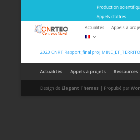
Production scientifiq
Appels d’offres
Actualités
Appels à proje
2023 CNRT Rapport_final proj MINE_ET_TERRITO
Actualités
Appels à projets
Ressources
Design de
Elegant Themes
| Propulsé par
Wor