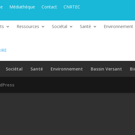
ue
Médiathèque
Contact
CNRTEC
ts
Ressources
Sociétal
Santé
Environnement
IRE
Sociétal
Santé
Environnement
Bassin Versant
Bi
dPress