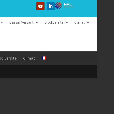
Bassin Versant
Biodiversité
Climat
odiversité
Climat