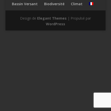
Bassin Versant
Biodiversité
Climat
Design de
Elegant Themes
| Propulsé par
WordPress