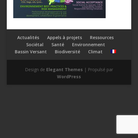
Actualités
Appels à projets
Ressources
Sociétal
Santé
Environnement
Bassin Versant
Biodiversité
Climat
Design de
Elegant Themes
| Propulsé par
WordPress