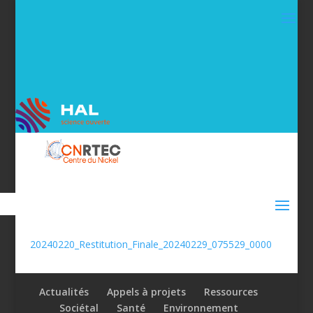
20240220_Restitution_Finale_20240229_075529_0000
Actualités
Appels à projets
Ressources
Sociétal
Santé
Environnement