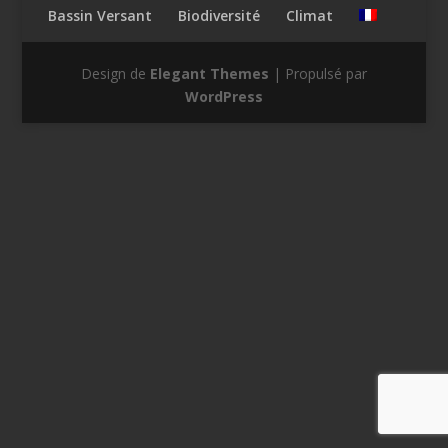
Bassin Versant
Biodiversité
Climat
Design de
Elegant Themes
| Propulsé par
WordPress