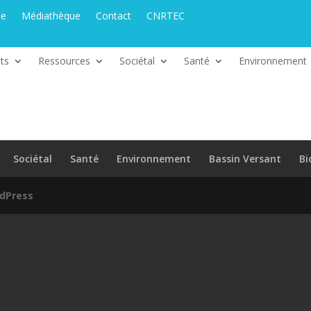
ue
Médiathèque
Contact
CNRTEC
ts
Ressources
Sociétal
Santé
Environnement
Sociétal
Santé
Environnement
Bassin Versant
Bi
dPress