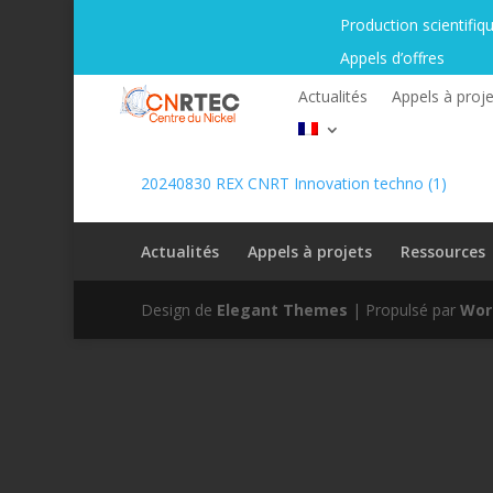
Production scientifiq
Appels d’offres
Actualités
Appels à proje
20240830 REX CNRT Innovation techno (1)
Actualités
Appels à projets
Ressources
Design de
Elegant Themes
| Propulsé par
Wor