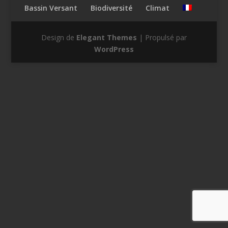
Bassin Versant
Biodiversité
Climat
Design de
Elegant Themes
| Propulsé par
WordPress