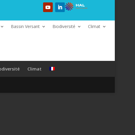
Bassin Versant
Biodiversité
Climat
odiversité
Climat