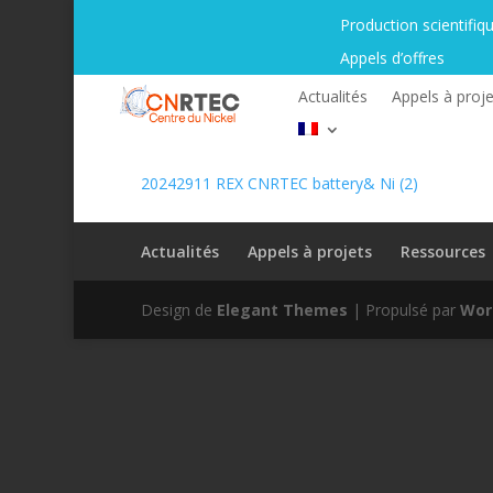
Production scientifiq
Appels d’offres
Actualités
Appels à proje
20242911 REX CNRTEC battery& Ni (2)
Actualités
Appels à projets
Ressources
Design de
Elegant Themes
| Propulsé par
Wor