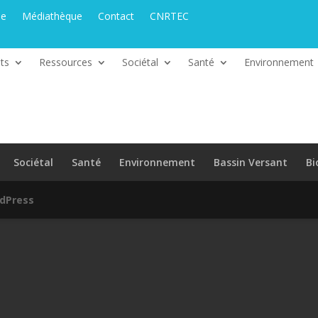
ue
Médiathèque
Contact
CNRTEC
ts
Ressources
Sociétal
Santé
Environnement
Sociétal
Santé
Environnement
Bassin Versant
Bi
dPress