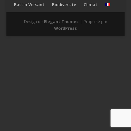
Bassin Versant
Biodiversité
Climat
Design de
Elegant Themes
| Propulsé par
WordPress