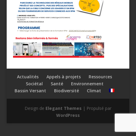
Actualités
Appels à projets
Ressources
Sociétal
Santé
Environnement
Bassin Versant
Biodiversité
Climat
Design de
Elegant Themes
| Propulsé par
WordPress