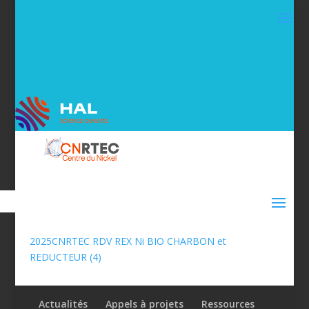
2025CNRTEC RDV REX Ni BIO CHARBON et
REDUCTEUR (4)
Actualités
Appels à projets
Ressources