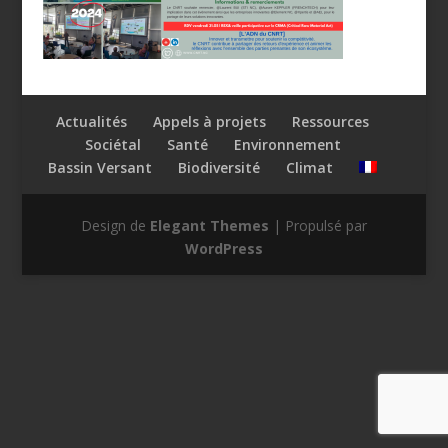
Actualités
Appels à projets
Ressources
Sociétal
Santé
Environnement
Bassin Versant
Biodiversité
Climat
Design de
Elegant Themes
| Propulsé par
WordPress