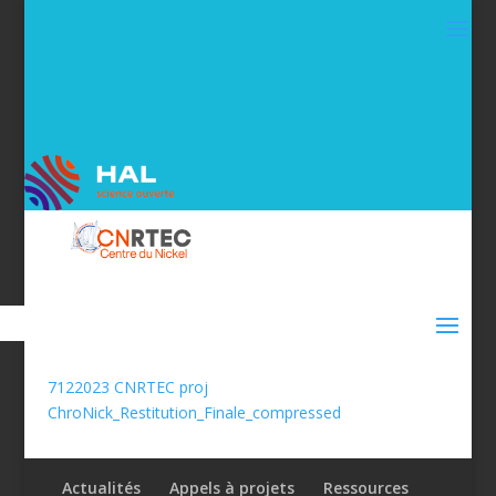
7122023 CNRTEC proj
ChroNick_Restitution_Finale_compressed
Actualités
Appels à projets
Ressources