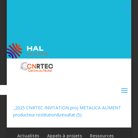
_2025 CNRTEC INVITATION proj METALICA ALIMENT
producteur restitution&résultat (5)
Actualités
Appels à projets
Ressources