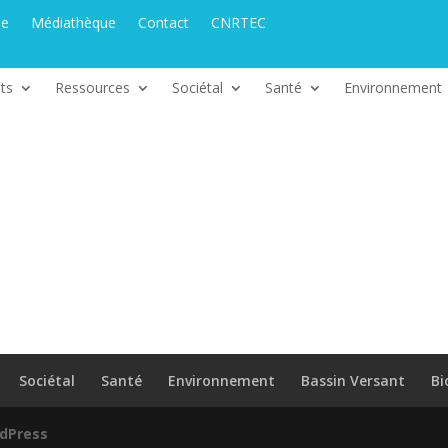
ue
Médiathèque
Contact
CNRTEC
ts
Ressources
Sociétal
Santé
Environnement
Sociétal
Santé
Environnement
Bassin Versant
Bi
dPress