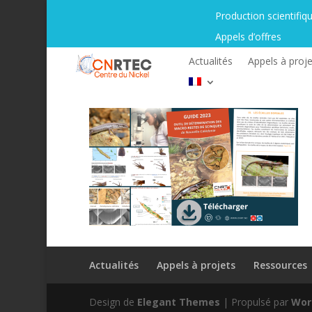
Production scientifiq
Appels d’offres
Actualités
Appels à proje
Actualités
Appels à projets
Ressources
Design de
Elegant Themes
| Propulsé par
Wor