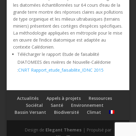
les diatomées échantillonnées sur 64 cours d’eau de la
grande terre montre des réponses claires aux pollutions
de type organique et les milieux ultrabasiques (terrains
miniers) présentent des cortèges d’espèces spécifiques.
La méthodologie appliquées en métropole pour le mise
en œuvre de l’indice diatomique est adaptée au
contexte Calédonien.
Télécharger le rapport Etude de faisabilité
DIATOMEES des rivières de Nouvelle-Calédonie
:
CNRT Rapport_etude_faisabilite_IDNC 2015
Actualités
Appels à projets
Ressources
Sociétal
Santé
Environnement
Bassin Versant
Biodiversité
Climat
Design de
Elegant Themes
| Propulsé par