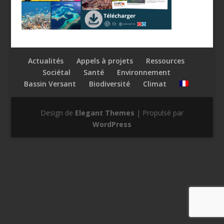
Actualités
Appels à projets
Ressources
Sociétal
Santé
Environnement
Bassin Versant
Biodiversité
Climat
Design de
Elegant Themes
| Propulsé par
WordPress