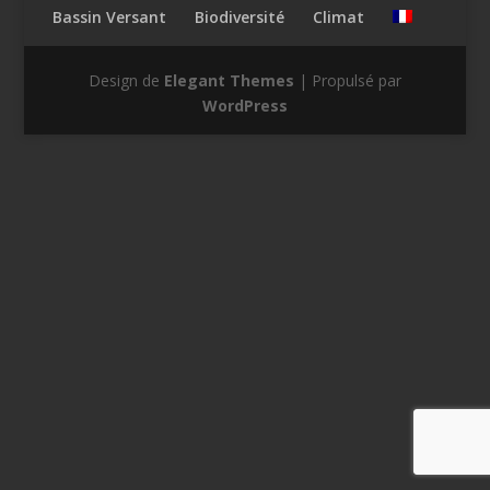
Bassin Versant
Biodiversité
Climat
Design de
Elegant Themes
| Propulsé par
WordPress