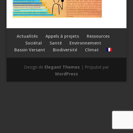
Actualités
Appels à projets
Ressources
Sociétal
Santé
Environnement
Bassin Versant
Biodiversité
Climat
Design de
Elegant Themes
| Propulsé par
WordPress