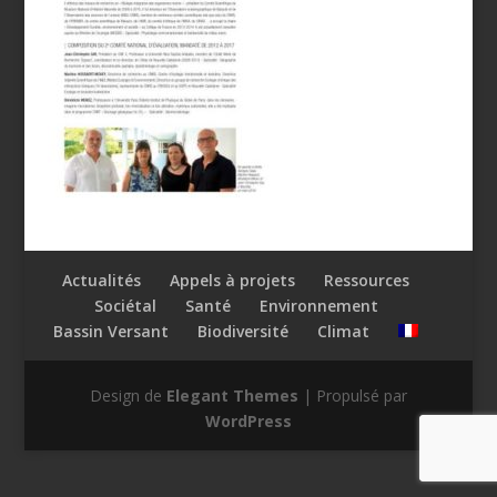
Actualités
Appels à projets
Ressources
Sociétal
Santé
Environnement
Bassin Versant
Biodiversité
Climat
Design de
Elegant Themes
| Propulsé par
WordPress