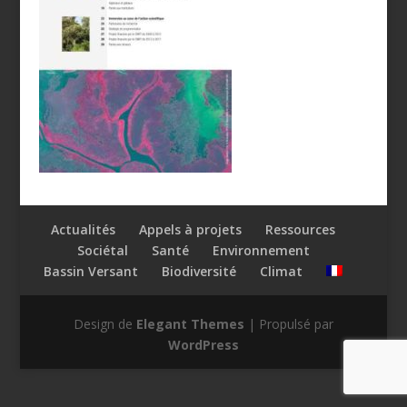
Actualités
Appels à projets
Ressources
Sociétal
Santé
Environnement
Bassin Versant
Biodiversité
Climat
Design de
Elegant Themes
| Propulsé par
WordPress