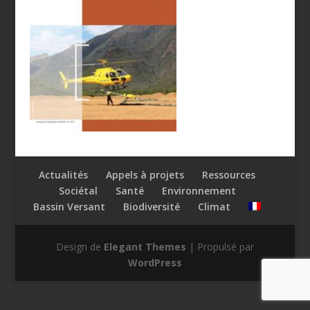
Actualités
Appels à projets
Ressources
Sociétal
Santé
Environnement
Bassin Versant
Biodiversité
Climat
Design de
Elegant Themes
| Propulsé par
WordPress