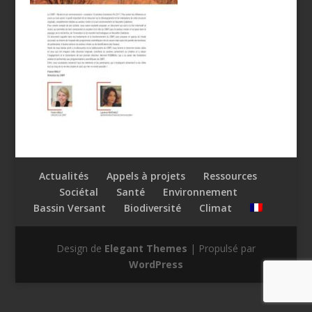
Actualités
Appels à projets
Ressources
Sociétal
Santé
Environnement
Bassin Versant
Biodiversité
Climat
Design de
Elegant Themes
| Propulsé par
WordPress