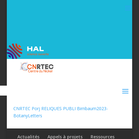
CNRTEC Porj RELIQUES PUBLI Birnbaum2023-
BotanyLetters
Actualités
Appels à projets
Ressources