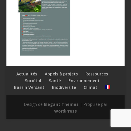
Actualités
Appels à projets
Ressources
Sociétal
Santé
Environnement
Bassin Versant
Biodiversité
Climat
Design de
Elegant Themes
| Propulsé par
WordPress