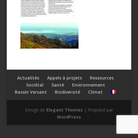
Actualités
Appels à projets
Ressources
Sociétal
Santé
Environnement
Bassin Versant
Biodiversité
Climat
Design de
Elegant Themes
| Propulsé par
WordPress