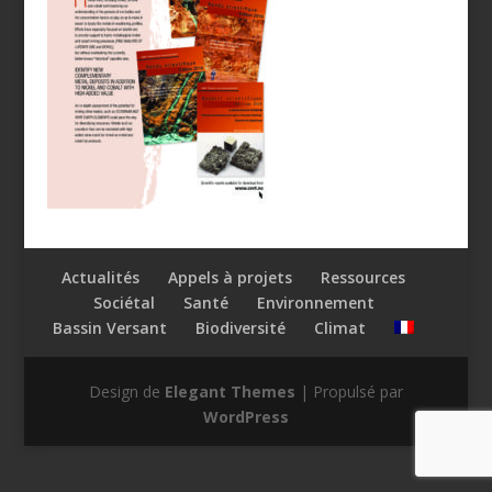
Actualités
Appels à projets
Ressources
Sociétal
Santé
Environnement
Bassin Versant
Biodiversité
Climat
Design de
Elegant Themes
| Propulsé par
WordPress