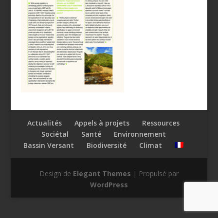
Actualités
Appels à projets
Ressources
Sociétal
Santé
Environnement
Bassin Versant
Biodiversité
Climat
Design de
Elegant Themes
| Propulsé par
WordPress