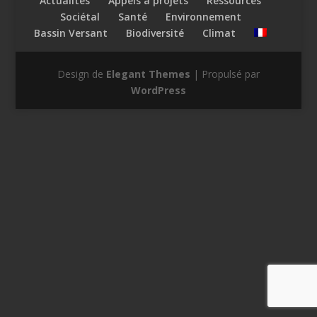
Actualités
Appels à projets
Ressources
Sociétal
Santé
Environnement
Bassin Versant
Biodiversité
Climat
Design de
Elegant Themes
| Propulsé par
WordPress