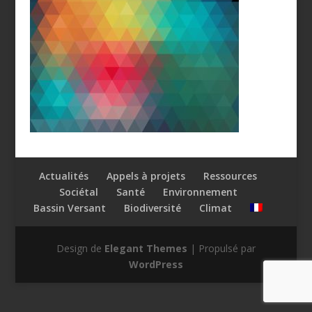
Actualités
Appels à projets
Ressources
Sociétal
Santé
Environnement
Bassin Versant
Biodiversité
Climat
Design de
Elegant Themes
| Propulsé par
WordPress