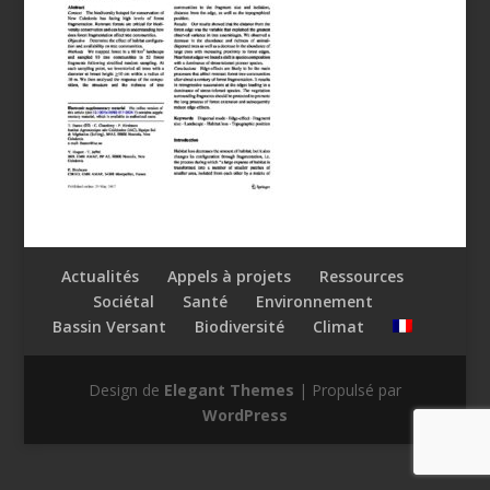
Actualités
Appels à projets
Ressources
Sociétal
Santé
Environnement
Bassin Versant
Biodiversité
Climat
Design de
Elegant Themes
| Propulsé par
WordPress