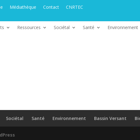
ue
Médiathèque
Contact
CNRTEC
ts
Ressources
Sociétal
Santé
Environnement
Sociétal
Santé
Environnement
Bassin Versant
Bi
dPress