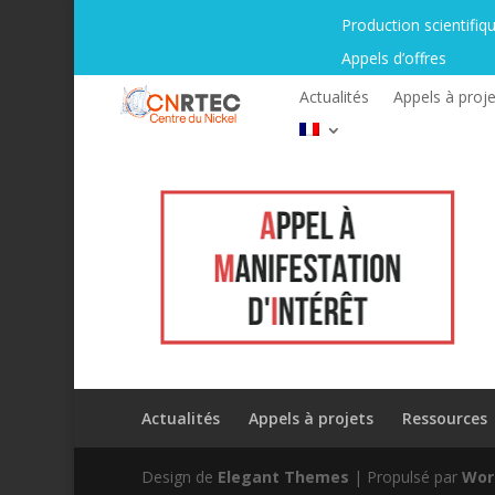
Production scientifiq
Appels d’offres
Actualités
Appels à proje
Actualités
Appels à projets
Ressources
Design de
Elegant Themes
| Propulsé par
Wor