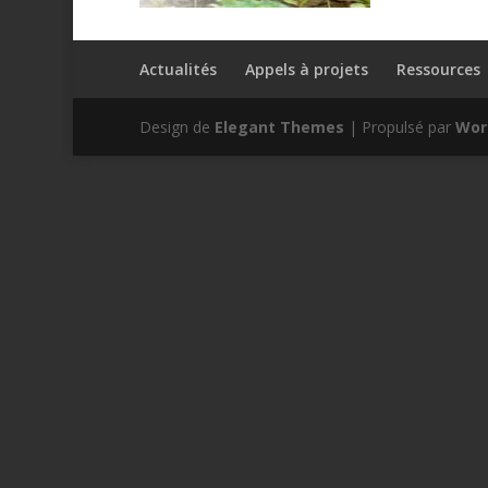
Actualités
Appels à projets
Ressources
Design de
Elegant Themes
| Propulsé par
Wor