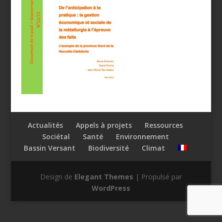
Actualités
Appels à projets
Ressources
Sociétal
Santé
Environnement
Bassin Versant
Biodiversité
Climat
Design de
Elegant Themes
| Propulsé par
WordPress