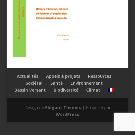
Actualités
Appels à projets
Ressources
Sociétal
Santé
Environnement
Bassin Versant
Biodiversité
Climat
Design de
Elegant Themes
| Propulsé par
WordPress