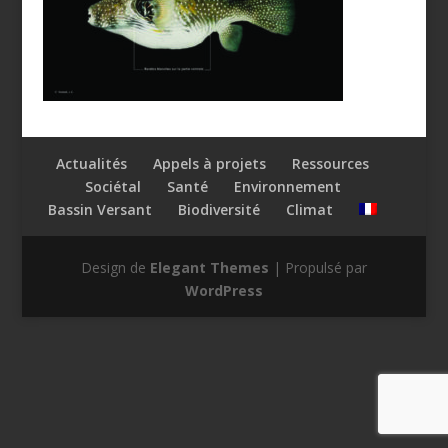
Actualités
Appels à projets
Ressources
Sociétal
Santé
Environnement
Bassin Versant
Biodiversité
Climat
Design de
Elegant Themes
| Propulsé par
WordPress