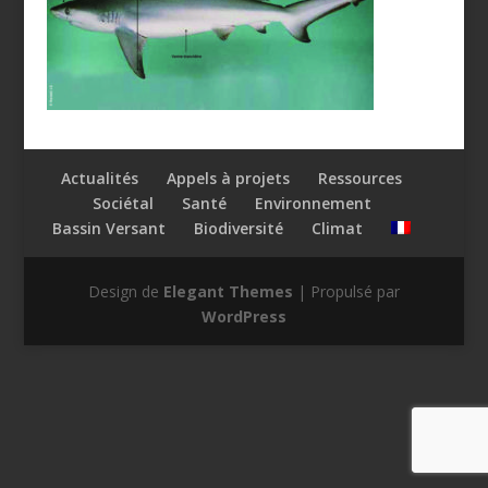
Actualités
Appels à projets
Ressources
Sociétal
Santé
Environnement
Bassin Versant
Biodiversité
Climat
Design de
Elegant Themes
| Propulsé par
WordPress