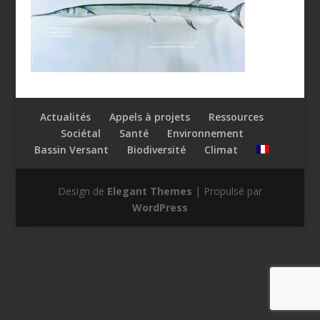
Actualités
Appels à projets
Ressources
Sociétal
Santé
Environnement
Bassin Versant
Biodiversité
Climat
Design de
Elegant Themes
| Propulsé par
WordPress