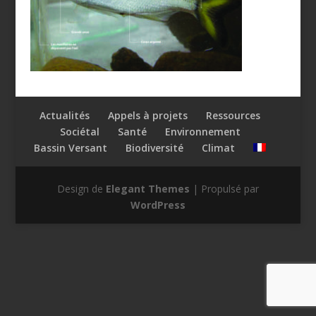
Actualités
Appels à projets
Ressources
Sociétal
Santé
Environnement
Bassin Versant
Biodiversité
Climat
Design de
Elegant Themes
| Propulsé par
WordPress