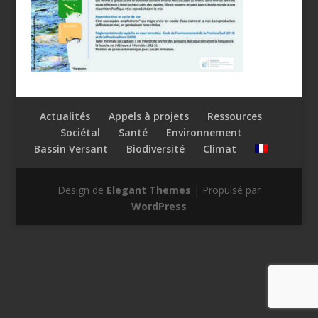
Actualités
Appels à projets
Ressources
Sociétal
Santé
Environnement
Bassin Versant
Biodiversité
Climat
Design de
Elegant Themes
| Propulsé par
WordPress