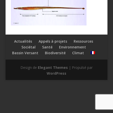
Actualités
Appels à projets
Ressources
Sociétal
Santé
Environnement
Bassin Versant
Biodiversité
Climat
Design de
Elegant Themes
| Propulsé par
WordPress