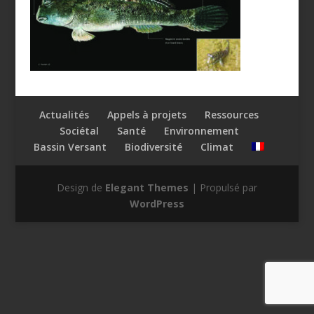
Actualités
Appels à projets
Ressources
Sociétal
Santé
Environnement
Bassin Versant
Biodiversité
Climat
Design de
Elegant Themes
| Propulsé par
WordPress