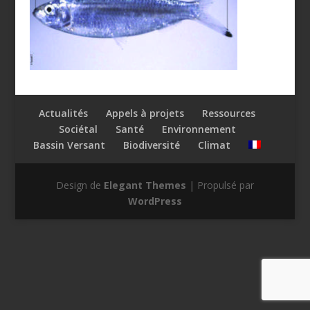
Actualités
Appels à projets
Ressources
Sociétal
Santé
Environnement
Bassin Versant
Biodiversité
Climat
Design de
Elegant Themes
| Propulsé par
WordPress