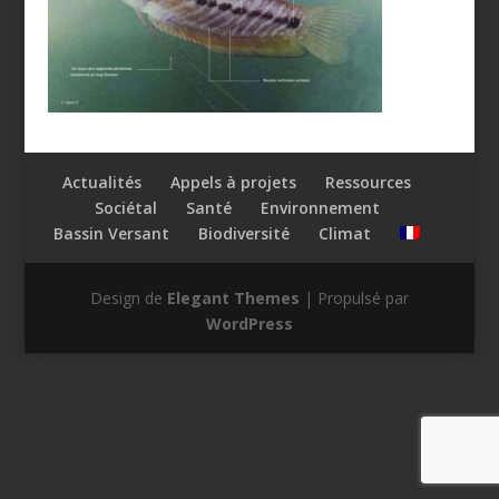
Actualités
Appels à projets
Ressources
Sociétal
Santé
Environnement
Bassin Versant
Biodiversité
Climat
Design de
Elegant Themes
| Propulsé par
WordPress