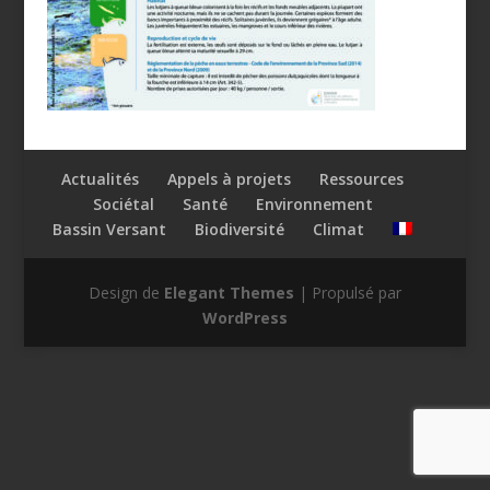
Actualités
Appels à projets
Ressources
Sociétal
Santé
Environnement
Bassin Versant
Biodiversité
Climat
Design de
Elegant Themes
| Propulsé par
WordPress