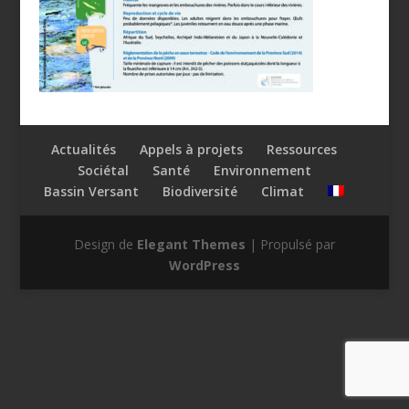
Actualités
Appels à projets
Ressources
Sociétal
Santé
Environnement
Bassin Versant
Biodiversité
Climat
Design de
Elegant Themes
| Propulsé par
WordPress