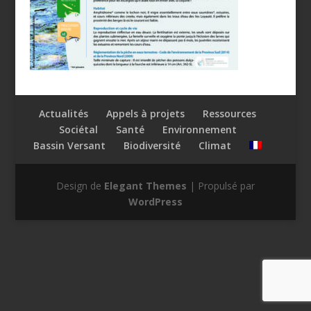
Actualités
Appels à projets
Ressources
Sociétal
Santé
Environnement
Bassin Versant
Biodiversité
Climat
Design de
Elegant Themes
| Propulsé par
WordPress