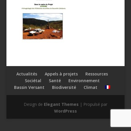
Actualités
Appels à projets
Ressources
Sociétal
Santé
Environnement
Bassin Versant
Biodiversité
Climat
Design de
Elegant Themes
| Propulsé par
WordPress