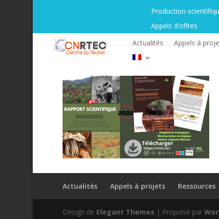
Production scientifiq
Appels d’offres
Actualités
Appels à proje
Actualités
Appels à projets
Ressources
Design de
Elegant Themes
| Propulsé par
Wor