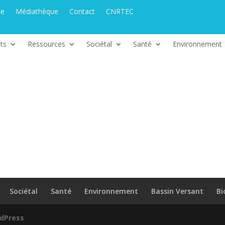
ue
Médiathèque
Contact
CNRTEC
ts
Ressources
Sociétal
Santé
Environnement
Sociétal
Santé
Environnement
Bassin Versant
Bi
dPress