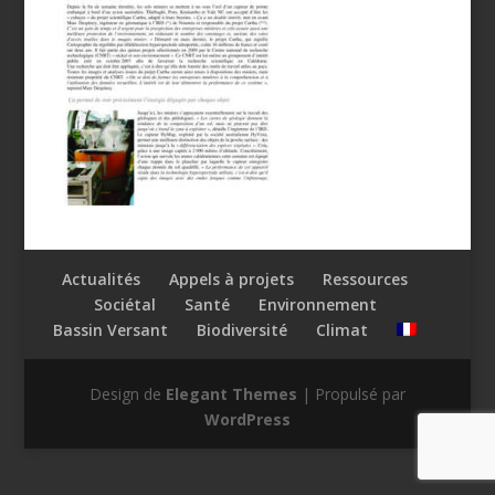
Actualités
Appels à projets
Ressources
Sociétal
Santé
Environnement
Bassin Versant
Biodiversité
Climat
Design de
Elegant Themes
| Propulsé par
WordPress