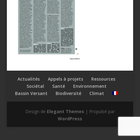
Actualités
Appels à projets
Ressources
Sociétal
Santé
Environnement
Bassin Versant
Biodiversité
Climat
Design de
Elegant Themes
| Propulsé par
WordPress